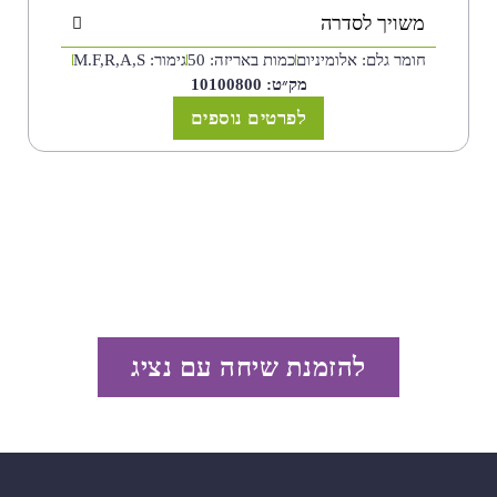
משויך לסדרה
חומר גלם: אלומיניום
כמות באריזה: 50
גימור: M.F,R,A,S
מק״ט: 10100800
לפרטים נוספים
להזמנת שיחה עם נציג