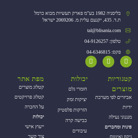
בליסניה 1982 בע”מ פארק תעשיות מבוא כרמל
ת.ד. 435, יקנעם עלית מ. 2069206 ישראל
tal@blisania.com‏
טלפון: 04-9126257
פקס: 04-6346815
קטגוריות
יכולות
מפת אתר
קטלוג מוצרים
מוצרים
חומרי גלם
קטלוג פרויקטים
אביזרים לפי מערכת
יציקות זמק
על החברה
ידיות
הזרקות פלסטיק
יכולות
מנגנוני נעילה
כבישה קרה
ייעוץ אישי
פינות ומחברים
עיבודים
צור קשר
ניקוז ואיטום