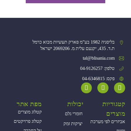
בליסניה 1982 בע”מ פארק תעשיות מבוא כרמל
ת.ד. 435, יקנעם עלית מ. 2069206 ישראל
tal@blisania.com‏
טלפון: 04-9126257
פקס: 04-6346815
קטגוריות
יכולות
מפת אתר
קטלוג מוצרים
מוצרים
חומרי גלם
קטלוג פרויקטים
אביזרים לפי מערכת
יציקות זמק
על החברה
ידיות