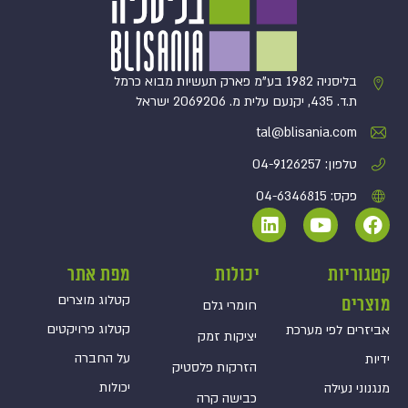
בליסניה 1982 בע”מ פארק תעשיות מבוא כרמל
ת.ד. 435, יקנעם עלית מ. 2069206 ישראל
tal@blisania.com‏
טלפון: 04-9126257
פקס: 04-6346815
קטגוריות
יכולות
מפת אתר
קטלוג מוצרים
מוצרים
חומרי גלם
קטלוג פרויקטים
אביזרים לפי מערכת
יציקות זמק
על החברה
ידיות
הזרקות פלסטיק
יכולות
מנגנוני נעילה
כבישה קרה