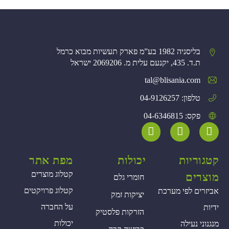
בליסניה 1982 בע”מ פארק תעשיות מבוא כרמל
ת.ד. 435, יקנעם עלית מ. 2069206 ישראל
tal@blisania.com‏
טלפון: 04-9126257
פקס: 04-6346815
קטגוריות
יכולות
מפת אתר
קטלוג מוצרים
מוצרים
חומרי גלם
קטלוג פרויקטים
אביזרים לפי מערכת
יציקות זמק
על החברה
ידיות
הזרקות פלסטיק
יכולות
מנגנוני נעילה