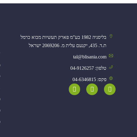
ק
בליסניה 1982 בע”מ פארק תעשיות מבוא כרמל
א
ת.ד. 435, יקנעם עלית מ. 2069206 ישראל
י
tal@blisania.com‏
מ
טלפון: 04-9126257
פ
פקס: 04-6346815
נ
מ
מ
מ
א