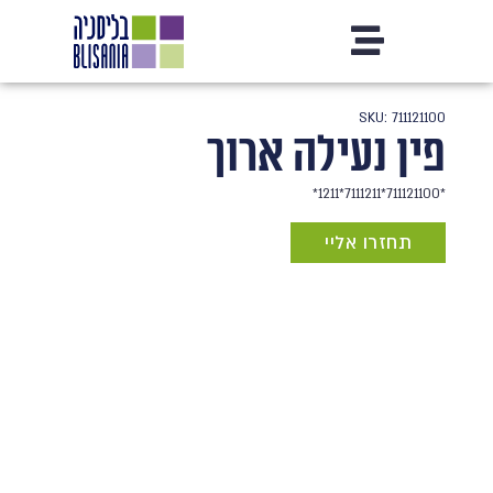
SKU: 711121100
פין נעילה ארוך
*711121100*7111211*1211*
תחזרו אליי