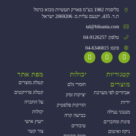
בליסניה 1982 בע”מ פארק תעשיות מבוא כרמל
ת.ד. 435, יקנעם עלית מ. 2069206 ישראל
tal@blisania.com‏
טלפון: 04-9126257
פקס: 04-6346815
קטגוריות
יכולות
מפת אתר
קטלוג מוצרים
מוצרים
חומרי גלם
קטלוג פרויקטים
אביזרים לפי מערכת
יציקות זמק
על החברה
ידיות
הזרקות פלסטיק
יכולות
מנגנוני נעילה
כבישה קרה
ייעוץ אישי
פינות ומחברים
עיבודים
צור קשר
ניקוז ואיטום
ייצור תבניות