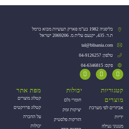
בליסניה 1982 בע”מ פארק תעשיות מבוא כרמל
ת.ד. 435, יקנעם עלית מ. 2069206 ישראל
tal@blisania.com‏
טלפון: 04-9126257
פקס: 04-6346815
קטגוריות
יכולות
מפת אתר
קטלוג מוצרים
מוצרים
חומרי גלם
קטלוג פרויקטים
אביזרים לפי מערכת
יציקות זמק
על החברה
ידיות
הזרקות פלסטיק
יכולות
מנגנוני נעילה