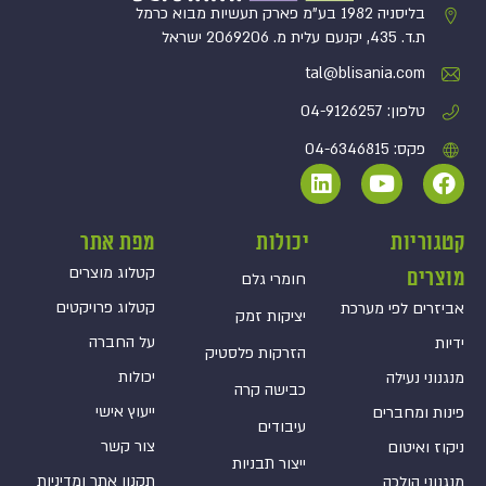
בליסניה 1982 בע”מ פארק תעשיות מבוא כרמל
ת.ד. 435, יקנעם עלית מ. 2069206 ישראל
tal@blisania.com‏
טלפון: 04-9126257
פקס: 04-6346815
קטגוריות
יכולות
מפת אתר
קטלוג מוצרים
מוצרים
חומרי גלם
קטלוג פרויקטים
אביזרים לפי מערכת
יציקות זמק
על החברה
ידיות
הזרקות פלסטיק
יכולות
מנגנוני נעילה
כבישה קרה
ייעוץ אישי
פינות ומחברים
עיבודים
צור קשר
ניקוז ואיטום
ייצור תבניות
תקנון אתר ומדיניות
מנגנוני הולכה