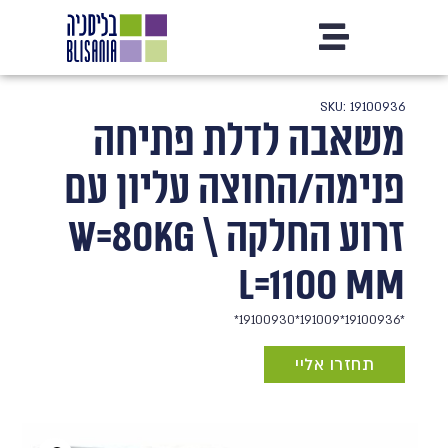
SKU: 19100936
משאבה לדלת פתיחה
פנימה/החוצה עליון עם
זרוע החלקה W=80KG \
L=1100 mm
*19100936*191009*19100930*
תחזרו אליי