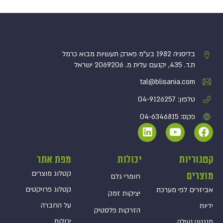
בליסניה 1982 בע”מ פארק תעשיות מבוא כרמל
ת.ד. 435, יקנעם עלית מ. 2069206 ישראל
tal@blisania.com‏
טלפון: 04-9126257
פקס: 04-6346815
קטגוריות
יכולות
מפת אתר
קטלוג מוצרים
מוצרים
חומרי גלם
קטלוג פרויקטים
אביזרים לפי מערכת
יציקות זמק
על החברה
ידיות
הזרקות פלסטיק
יכולות
מנגנוני נעילה