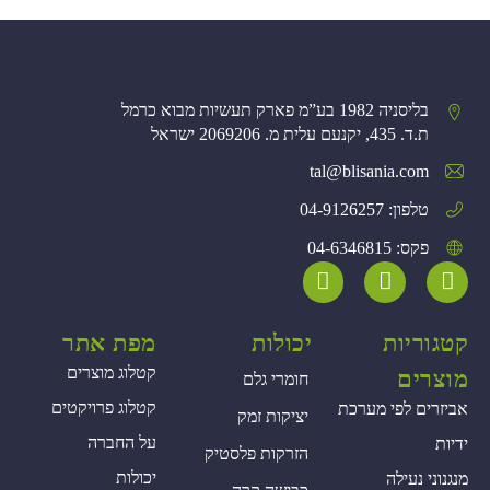
בליסניה 1982 בע”מ פארק תעשיות מבוא כרמל
ת.ד. 435, יקנעם עלית מ. 2069206 ישראל
tal@blisania.com‏
טלפון: 04-9126257
פקס: 04-6346815
קטגוריות
יכולות
מפת אתר
קטלוג מוצרים
מוצרים
חומרי גלם
קטלוג פרויקטים
אביזרים לפי מערכת
יציקות זמק
על החברה
ידיות
הזרקות פלסטיק
יכולות
מנגנוני נעילה