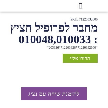
SKU: 71220332600
מחבר לפרופיל חציץ
: 010048,010033
*71220332600*712203326*203326*
תחזרו אליי
להזמנת שיחה עם נציג