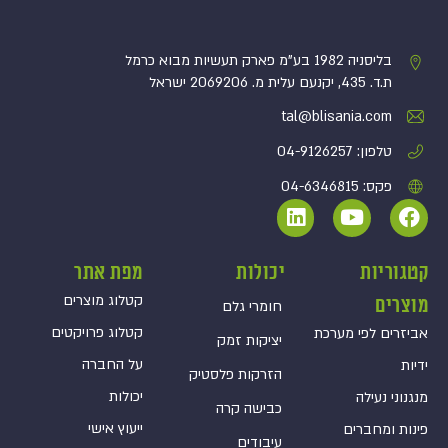
בליסניה 1982 בע”מ פארק תעשיות מבוא כרמל
ת.ד. 435, יקנעם עלית מ. 2069206 ישראל
tal@blisania.com‏
טלפון: 04-9126257
פקס: 04-6346815
קטגוריות
יכולות
מפת אתר
קטלוג מוצרים
מוצרים
חומרי גלם
קטלוג פרויקטים
אביזרים לפי מערכת
יציקות זמק
על החברה
ידיות
הזרקות פלסטיק
יכולות
מנגנוני נעילה
כבישה קרה
ייעוץ אישי
פינות ומחברים
עיבודים