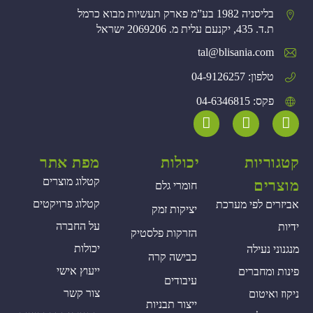
בליסניה 1982 בע”מ פארק תעשיות מבוא כרמל
ת.ד. 435, יקנעם עלית מ. 2069206 ישראל
tal@blisania.com‏
טלפון: 04-9126257
פקס: 04-6346815
קטגוריות
יכולות
מפת אתר
קטלוג מוצרים
מוצרים
חומרי גלם
קטלוג פרויקטים
אביזרים לפי מערכת
יציקות זמק
על החברה
ידיות
הזרקות פלסטיק
יכולות
מנגנוני נעילה
כבישה קרה
ייעוץ אישי
פינות ומחברים
עיבודים
צור קשר
ניקוז ואיטום
ייצור תבניות