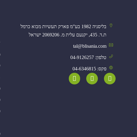
ק
בליסניה 1982 בע”מ פארק תעשיות מבוא כרמל
א
ת.ד. 435, יקנעם עלית מ. 2069206 ישראל
י
tal@blisania.com‏
מ
טלפון: 04-9126257
פ
פקס: 04-6346815
נ
מ
מ
מ
א
מ