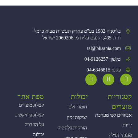
בליסניה 1982 בע”מ פארק תעשיות מבוא כרמל
ת.ד. 435, יקנעם עלית מ. 2069206 ישראל
tal@blisania.com‏
טלפון: 04-9126257
פקס: 04-6346815
קטגוריות
יכולות
מפת אתר
קטלוג מוצרים
מוצרים
חומרי גלם
קטלוג פרויקטים
אביזרים לפי מערכת
יציקות זמק
על החברה
ידיות
הזרקות פלסטיק
יכולות
מנגנוני נעילה