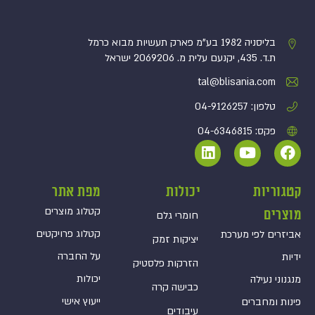
בליסניה 1982 בע”מ פארק תעשיות מבוא כרמל
ת.ד. 435, יקנעם עלית מ. 2069206 ישראל
tal@blisania.com‏
טלפון: 04-9126257
פקס: 04-6346815
קטגוריות
יכולות
מפת אתר
קטלוג מוצרים
מוצרים
חומרי גלם
קטלוג פרויקטים
אביזרים לפי מערכת
יציקות זמק
על החברה
ידיות
הזרקות פלסטיק
יכולות
מנגנוני נעילה
כבישה קרה
ייעוץ אישי
פינות ומחברים
עיבודים