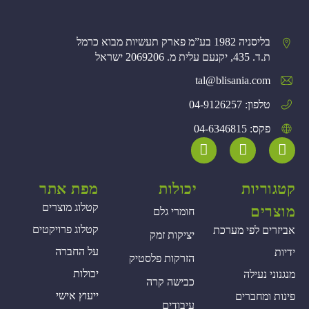
בליסניה 1982 בע”מ פארק תעשיות מבוא כרמל
ת.ד. 435, יקנעם עלית מ. 2069206 ישראל
tal@blisania.com‏
טלפון: 04-9126257
פקס: 04-6346815
קטגוריות
יכולות
מפת אתר
קטלוג מוצרים
מוצרים
חומרי גלם
קטלוג פרויקטים
אביזרים לפי מערכת
יציקות זמק
על החברה
ידיות
הזרקות פלסטיק
יכולות
מנגנוני נעילה
כבישה קרה
ייעוץ אישי
פינות ומחברים
עיבודים