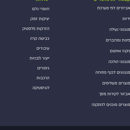
ביזרים לפי מערכת
חומרי גלם
דיות
יציקות זמק
הזרקות פלסטיק
נגנוני נעילה
כבישה קרה
ינות ומחברים
עיבודים
יקוז ואיטום
ייצור תבניות
נגנוני הולכה
גימורים
נגנונים לכנף פתיחה
הרכבות
וצרים משלימים
לוגיסטיקה
בזור לקירות מסך
וצרים מוכנים להתקנה