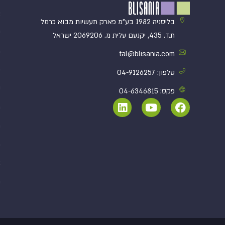
א
בליסניה 1982 בע”מ פארק תעשיות מבוא כרמל
י
ת.ד. 435, יקנעם עלית מ. 2069206 ישראל
מ
tal@blisania.com‏
פ
טלפון: 04-9126257
נ
פקס: 04-6346815
מ
מ
מ
א
מ