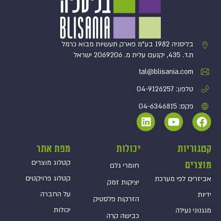
בליסניה 1982 בע”מ פארק תעשיות מבוא כרמל
ת.ד. 435, יקנעם עלית מ. 2069206 ישראל
tal@blisania.com‏
טלפון: 04-9126257
פקס: 04-6346815
קטגוריות
יכולות
מפת אתר
קטלוג מוצרים
מוצרים
חומרי גלם
קטלוג פרויקטים
אביזרים לפי מערכת
יציקות זמק
על החברה
ידיות
הזרקות פלסטיק
יכולות
מנגנוני נעילה
כבישה קרה