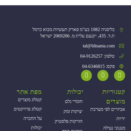
בליסניה 1982 בע”מ פארק תעשיות מבוא כרמל
ת.ד. 435, יקנעם עלית מ. 2069206 ישראל
tal@blisania.com‏
טלפון: 04-9126257
פקס: 04-6346815
קטגוריות
יכולות
מפת אתר
קטלוג מוצרים
מוצרים
חומרי גלם
קטלוג פרויקטים
אביזרים לפי מערכת
יציקות זמק
על החברה
ידיות
הזרקות פלסטיק
יכולות
מנגנוני נעילה