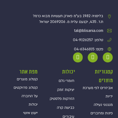
בליסניה 1982 בע”מ פארק תעשיות מבוא כרמל
ת.ד. 435, יקנעם עלית מ. 2069206 ישראל
tal@blisania.com‏
טלפון: 04-9126257
פקס: 04-6346815
קטגוריות
יכולות
מפת אתר
קטלוג מוצרים
מוצרים
חומרי גלם
קטלוג פרויקטים
אביזרים לפי מערכת
יציקות זמק
על החברה
ידיות
הזרקות פלסטיק
יכולות
מנגנוני נעילה
כבישה קרה
ייעוץ אישי
פינות ומחברים
עיבודים