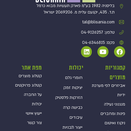
בליסניה 1982 בע”מ פארק תעשיות מבוא כרמל
ת.ד. 435, יקנעם עלית מ. 2069206 ישראל
tal@blisania.com‏
טלפון: 04-9126257
פקס: 04-6346815
קטגוריות
יכולות
מפת אתר
קטלוג מוצרים
מוצרים
חומרי גלם
קטלוג פרויקטים
אביזרים לפי מערכת
יציקות זמק
על החברה
ידיות
הזרקות פלסטיק
יכולות
מנגנוני נעילה
כבישה קרה
ייעוץ אישי
פינות ומחברים
עיבודים
צור קשר
ניקוז ואיטום
ייצור תבניות