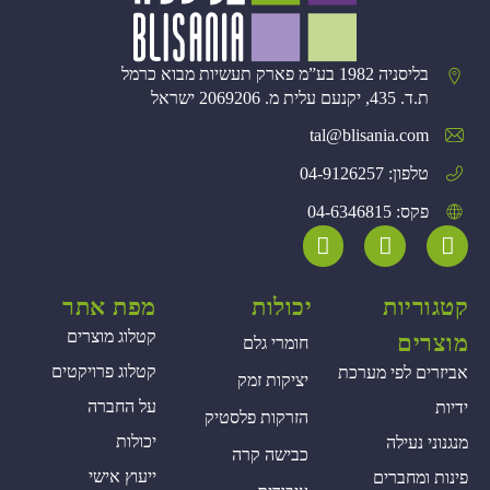
בליסניה 1982 בע”מ פארק תעשיות מבוא כרמל
ת.ד. 435, יקנעם עלית מ. 2069206 ישראל
tal@blisania.com‏
טלפון: 04-9126257
פקס: 04-6346815
קטגוריות
יכולות
מפת אתר
קטלוג מוצרים
מוצרים
חומרי גלם
קטלוג פרויקטים
אביזרים לפי מערכת
יציקות זמק
על החברה
ידיות
הזרקות פלסטיק
יכולות
מנגנוני נעילה
כבישה קרה
ייעוץ אישי
פינות ומחברים