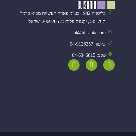
א
בליסניה 1982 בע”מ פארק תעשיות מבוא כרמל
י
ת.ד. 435, יקנעם עלית מ. 2069206 ישראל
מ
tal@blisania.com‏
פ
טלפון: 04-9126257
נ
פקס: 04-6346815
מ
מ
מ
א
מ