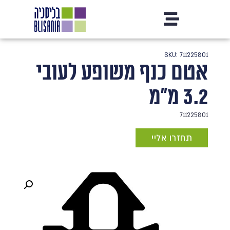
SKU: 711225801
אטם כנף משופע לעובי
3.2 מ"מ
711225801
תחזרו אליי