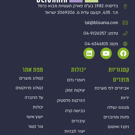
בליסניה 1982 בע”מ פארק תעשיות מבוא כרמל
ת.ד. 435, יקנעם עלית מ. 2069206 ישראל
tal@blisania.com‏
טלפון: 04-9126257
פקס: 04-6346815
קטגוריות
יכולות
מפת אתר
קטלוג מוצרים
מוצרים
חומרי גלם
קטלוג פרויקטים
אביזרים לפי מערכת
יציקות זמק
על החברה
ידיות
הזרקות פלסטיק
יכולות
מנגנוני נעילה
כבישה קרה
ייעוץ אישי
פינות ומחברים
עיבודים
צור קשר
ניקוז ואיטום
ייצור תבניות