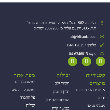
בליסניה 1982 בע”מ פארק תעשיות מבוא כרמל
ת.ד. 435, יקנעם עלית מ. 2069206 ישראל
tal@blisania.com‏
טלפון: 04-9126257
פקס: 04-6346815
קטגוריות
יכולות
מפת אתר
קטלוג מוצרים
מוצרים
חומרי גלם
קטלוג פרויקטים
אביזרים לפי מערכת
יציקות זמק
על החברה
ידיות
הזרקות פלסטיק
יכולות
מנגנוני נעילה
כבישה קרה